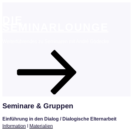
Zum
Inhalt
DIE
springen
SEMINARLOUNGE
Weiterführendes zu Seminaren mit André Gödecke
Scroll
Down
Seminare & Gruppen
Einführung in den Dialog / Dialogische Elternarbeit
Information
Ι
Materialien